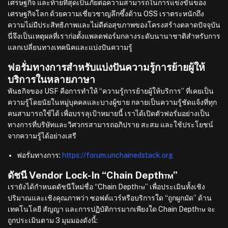
เศรษฐกิจ และท้ายที่สุดเป็นภัยต่อความสามารถในการแข่งขันของ
เศรษฐกิจโลก ด้วยความเชี่ยวชาญลึกซึ้งด้าน OSS เราตระหนักถึง
ความไม่มีประสิทธิภาพและไม่ดีต่อสุขภาพของโครงสร้างตลาดปัจจุบัน
นี่จึงเป็นเหตุผลที่เราก่อตั้งแพลตฟอร์มกลางระดับนานาชาติสำหรับการ
แลกเปลี่ยนทางเทคนิคและแบ่งปันความรู้
ฟอรั่มทางการสำหรับแบ่งปันความรู้การย้ายผู้ให้
บริการในหลายภาษา
พันธกิจของ USF คือการทำให้ “ความรู้การย้ายผู้ให้บริการ” ที่เคยเป็น
ความรู้โดยนัยในหมู่บุคคลและบางผู้ขาย กลายเป็นความรู้ชัดแจ้งที่ทุก
คนสามารถใช้ได้ เพื่อบรรลุเป้าหมายนี้ เราได้เปิดตัวฟอรั่มอย่างเป็น
ทางการที่บริษัทและวิศวกรสามารถอภิปราย สะสม และใช้ประโยชน์
จากความรู้ได้อย่างเสรี
ฟอรั่มทางการ:
https://forum.unchainedstack.org
ดัชนี Vendor Lock-In “Chain Depth™”
เรายังได้กำหนดดัชนีใหม่ชื่อ “Chain Depth™” เพื่อประเมินทั้งเชิง
ปริมาณและเชิงคุณภาพว่า ซอฟต์แวร์หรือบริการใด “ถูกผูกมัด” ด้าน
เทคโนโลยี สัญญา และการปฏิบัติการมากเพียงใด Chain Depth™ จะ
ถูกประเมินตาม 3 มุมมองดังนี้: