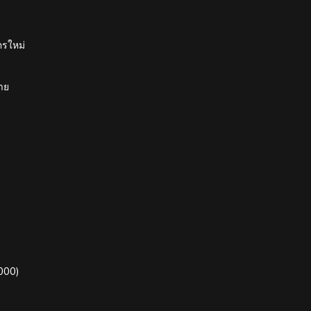
ตรใหม่
าย
000)