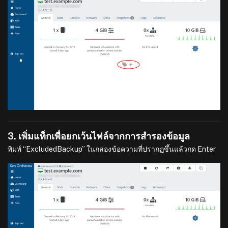
3. เพิ่มแท็กเพื่อยกเว้นไฟล์จากการสำรองข้อมูล
พิมพ์ “ExcludedBackup” ในกล่องข้อความที่ปรากฏขึ้นแล้วกด Enter