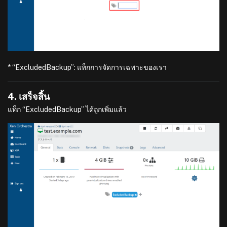
* “ExcludedBackup”: แท็กการจัดการเฉพาะของเรา
4. เสร็จสิ้น
แท็ก “ExcludedBackup” ได้ถูกเพิ่มแล้ว