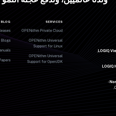
 BLOG
SERVICES
leases
OPENithm Private Cloud
 Blogs
OPENithm Universal
Support for Linux
anuals
LOGIQ Vi
OPENithm Universal
Papers
Support for OpenJDK
LOGIQ H
Nor
C