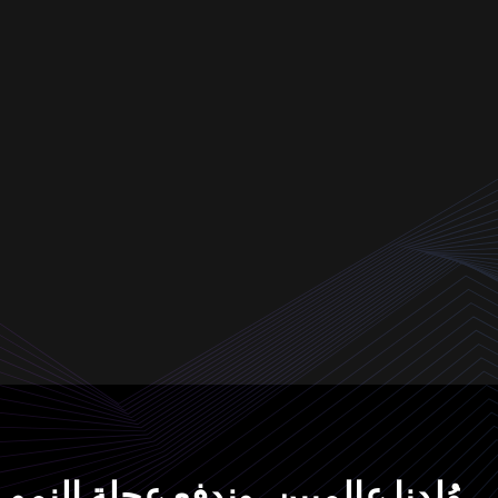
وُلدنا عالميين، وندفع عجلة النمو