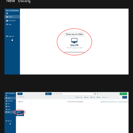
“New” บนเมนู