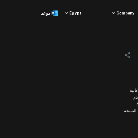
Company
Egypt
موعد
رة القرص للآلة الافتراضية في التخزين المترابط (ICS) المثبت مباشرة على مضيف OPENithm Private Cloud عالية
لذي
ًا،
 النسخة