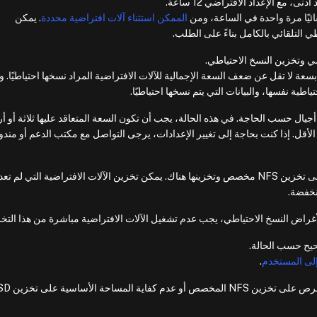
لقائيًا مرة واحدة في الساعة، ومن
الممكن استثناء آلات افتراضية محددة
. يمكن
ي التلقائي بالكامل بناءً على الطلب.
ي وتخزين النسخ الاحتياطي.
عاقد على تخزين NFS مخصص بسعة لا تقل عن ضعف السعة الإجمالية للآلات الافتراضية المراد نسخها احتياطيًا.
اطية نفسها، والبيانات التي يتم نسخها احتياطيًا.
أجيال حسب الحاجة. في هذه الحالة، يجب أن تكون السعة المتعاقد عليها ثلاثة أو أر
الأقل. إذا كنت بحاجة إلى تغيير الإعدادات، يرجى التواصل مع مكتب الدعم أو مند
من الممكن نقل الآلات الافتراضية المتوقفة إلى تخزين NFS مخصص وتخزينها هناك. يمكن تخزين الآلات الافتراضية التي ل
نخفضة.
حيح حسب الحالة.
إلى المستخدم
.
السبب الأكثر احتمالاً هو عدم كفاية مساحة القرص على تخزين S