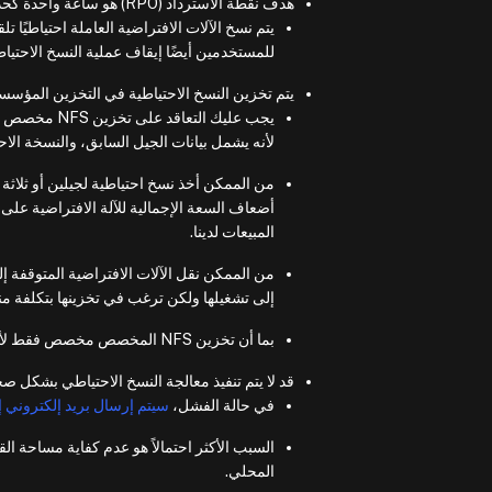
هدف نقطة الاسترداد (RPO) هو ساعة واحدة كحد أدنى، مع الإعداد الافتراضي 12 ساعة.
يتم نسخ الآلات الافتراضية العاملة احتياطيًا ت
للمستخدمين أيضًا إيقاف عملية النسخ الاحتياط
يتم تخزين النسخ الاحتياطية في التخزين المؤسس
يجب عليك الت
لأنه يشمل بيانات الجيل السابق، والنسخة الاحتي
من الممكن أخذ نسخ احتياطية لجيلين أو ثلاثة 
أضعاف السعة الإجمالية للآلة الافتراضية على 
المبيعات لدينا.
إلى تشغيلها ولكن ترغب في تخزينها بتكلفة م
بما أن تخزين NFS المخصص مخصص فقط لأغراض النسخ الاحتياطي، يجب عدم تشغيل الآلات الافتراضية مباشرة من هذا التخزين.
قد لا يتم تنفيذ معالجة النسخ الاحتياطي بشكل ص
في حالة الفشل،
سيتم إرسال بريد إلكتروني 
المحلي.